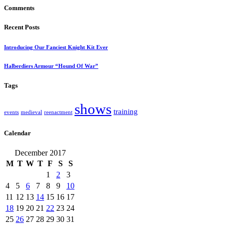
Comments
Recent Posts
Introducing Our Fanciest Knight Kit Ever
Halberdiers Armour “Hound Of War”
Tags
shows
training
events
medieval
reenactment
Calendar
December 2017
M
T
W
T
F
S
S
1
2
3
4
5
6
7
8
9
10
11
12
13
14
15
16
17
18
19
20
21
22
23
24
25
26
27
28
29
30
31