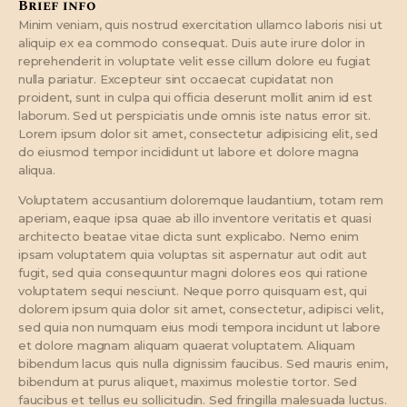
Brief info
Minim veniam, quis nostrud exercitation ullamco laboris nisi ut
aliquip ex ea commodo consequat. Duis aute irure dolor in
reprehenderit in voluptate velit esse cillum dolore eu fugiat
nulla pariatur. Excepteur sint occaecat cupidatat non
proident, sunt in culpa qui officia deserunt mollit anim id est
laborum. Sed ut perspiciatis unde omnis iste natus error sit.
Lorem ipsum dolor sit amet, consectetur adipisicing elit, sed
do eiusmod tempor incididunt ut labore et dolore magna
aliqua.
Voluptatem accusantium doloremque laudantium, totam rem
aperiam, eaque ipsa quae ab illo inventore veritatis et quasi
architecto beatae vitae dicta sunt explicabo. Nemo enim
ipsam voluptatem quia voluptas sit aspernatur aut odit aut
fugit, sed quia consequuntur magni dolores eos qui ratione
voluptatem sequi nesciunt. Neque porro quisquam est, qui
dolorem ipsum quia dolor sit amet, consectetur, adipisci velit,
sed quia non numquam eius modi tempora incidunt ut labore
et dolore magnam aliquam quaerat voluptatem. Aliquam
bibendum lacus quis nulla dignissim faucibus. Sed mauris enim,
bibendum at purus aliquet, maximus molestie tortor. Sed
faucibus et tellus eu sollicitudin. Sed fringilla malesuada luctus.