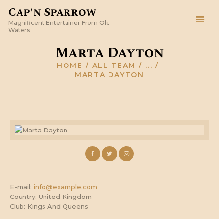
Cap'n Sparrow
Magnificent Entertainer From Old
Cap'n Sparrow
Waters
Magnificent Entertainer From Old Waters
Marta Dayton
HOME
ALL TEAM
...
HOME
MARTA DAYTON
GALLERY
TESTIMONIALS
CONTACT
E-mail:
info@example.com
Country:
United Kingdom
Club:
Kings And Queens