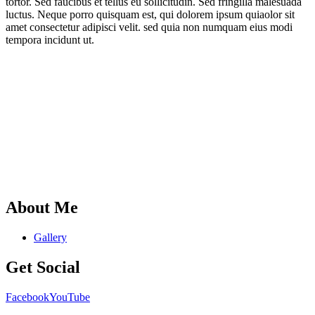
tortor. Sed faucibus et tellus eu sollicitudin. Sed fringilla malesuada
luctus. Neque porro quisquam est, qui dolorem ipsum quiaolor sit
amet consectetur adipisci velit. sed quia non numquam eius modi
tempora incidunt ut.
About Me
Gallery
Get Social
Facebook
YouTube