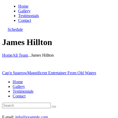
Home
Gallery
Testimonials
Contact
Schedule
James Hillton
Home
All Team
...
James Hillton
Cap'n Sparrow
Magnificent Entertainer From Old Waters
Home
Gallery
Testimonials
Contact
E-mail:
info@example.com