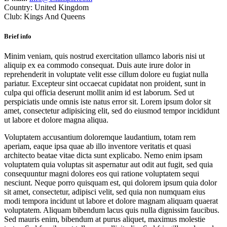
Country:
United Kingdom
Club:
Kings And Queens
Brief info
Minim veniam, quis nostrud exercitation ullamco laboris nisi ut
aliquip ex ea commodo consequat. Duis aute irure dolor in
reprehenderit in voluptate velit esse cillum dolore eu fugiat nulla
pariatur. Excepteur sint occaecat cupidatat non proident, sunt in
culpa qui officia deserunt mollit anim id est laborum. Sed ut
perspiciatis unde omnis iste natus error sit. Lorem ipsum dolor sit
amet, consectetur adipisicing elit, sed do eiusmod tempor incididunt
ut labore et dolore magna aliqua.
Voluptatem accusantium doloremque laudantium, totam rem
aperiam, eaque ipsa quae ab illo inventore veritatis et quasi
architecto beatae vitae dicta sunt explicabo. Nemo enim ipsam
voluptatem quia voluptas sit aspernatur aut odit aut fugit, sed quia
consequuntur magni dolores eos qui ratione voluptatem sequi
nesciunt. Neque porro quisquam est, qui dolorem ipsum quia dolor
sit amet, consectetur, adipisci velit, sed quia non numquam eius
modi tempora incidunt ut labore et dolore magnam aliquam quaerat
voluptatem. Aliquam bibendum lacus quis nulla dignissim faucibus.
Sed mauris enim, bibendum at purus aliquet, maximus molestie